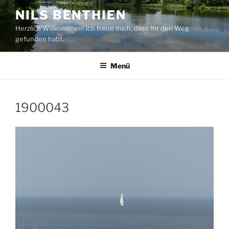
Zum
NILS BENTHIEN
Inhalt
Herzlich Willkommen! Ich freue mich, dass Ihr den Weg
springen
gefunden habt.
Menü
1900043