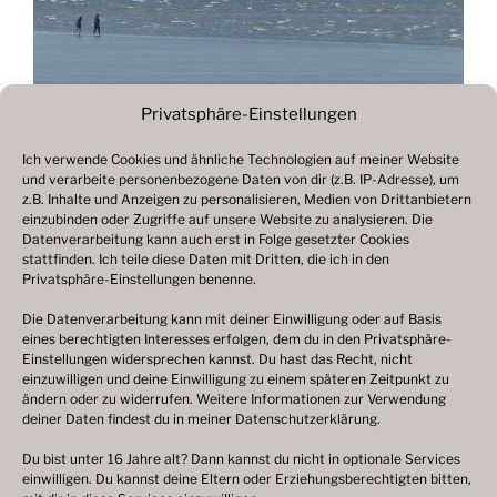
Privatsphäre-Einstellungen
Ich verwende Cookies und ähnliche Technologien auf meiner Website
und verarbeite personenbezogene Daten von dir (z.B. IP-Adresse), um
Beitragsnavigation
z.B. Inhalte und Anzeigen zu personalisieren, Medien von Drittanbietern
Vorheriger
ZURÜCK
einzubinden oder Zugriffe auf unsere Website zu analysieren. Die
Beitrag
Datenverarbeitung kann auch erst in Folge gesetzter Cookies
Fotogalerie 2019
stattfinden. Ich teile diese Daten mit Dritten, die ich in den
Privatsphäre-Einstellungen benenne.
Die Datenverarbeitung kann mit deiner Einwilligung oder auf Basis
eines berechtigten Interesses erfolgen, dem du in den Privatsphäre-
© 2003 – 2025 nilsbenthien.de,
Datenschutzerklärung
Einstellungen widersprechen kannst. Du hast das Recht, nicht
einzuwilligen und deine Einwilligung zu einem späteren Zeitpunkt zu
|
Cookie-Richtlinie EU
|
Impressum
ändern oder zu widerrufen. Weitere Informationen zur Verwendung
deiner Daten findest du in meiner
Datenschutzerklärung
.
Du bist unter 16 Jahre alt? Dann kannst du nicht in optionale Services
einwilligen. Du kannst deine Eltern oder Erziehungsberechtigten bitten,