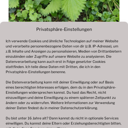
Privatsphäre-Einstellungen
Ich verwende Cookies und ähnliche Technologien auf meiner Website
und verarbeite personenbezogene Daten von dir (z.B. IP-Adresse), um
Beitragsnavigation
z.B. Inhalte und Anzeigen zu personalisieren, Medien von Drittanbietern
Vorheriger
ZURÜCK
einzubinden oder Zugriffe auf unsere Website zu analysieren. Die
Beitrag
Datenverarbeitung kann auch erst in Folge gesetzter Cookies
Fotogalerie 2019
stattfinden. Ich teile diese Daten mit Dritten, die ich in den
Privatsphäre-Einstellungen benenne.
Die Datenverarbeitung kann mit deiner Einwilligung oder auf Basis
eines berechtigten Interesses erfolgen, dem du in den Privatsphäre-
© 2003 – 2025 nilsbenthien.de,
Datenschutzerklärung
Einstellungen widersprechen kannst. Du hast das Recht, nicht
einzuwilligen und deine Einwilligung zu einem späteren Zeitpunkt zu
|
Cookie-Richtlinie EU
|
Impressum
ändern oder zu widerrufen. Weitere Informationen zur Verwendung
deiner Daten findest du in meiner
Datenschutzerklärung
.
Du bist unter 16 Jahre alt? Dann kannst du nicht in optionale Services
einwilligen. Du kannst deine Eltern oder Erziehungsberechtigten bitten,