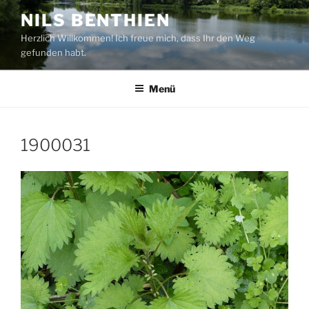
Zum
NILS BENTHIEN
Inhalt
Herzlich Willkommen! Ich freue mich, dass Ihr den Weg
springen
gefunden habt.
Menü
1900031