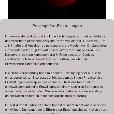
Privatsphäre-Einstellungen
Ich verwende Cookies und ähnliche Technologien auf meiner Website
und verarbeite personenbezogene Daten von dir (z.B. IP-Adresse), um
Beitragsnavigation
z.B. Inhalte und Anzeigen zu personalisieren, Medien von Drittanbietern
Vorheriger
ZURÜCK
einzubinden oder Zugriffe auf unsere Website zu analysieren. Die
Beitrag
Datenverarbeitung kann auch erst in Folge gesetzter Cookies
Fotogalerie 2019
stattfinden. Ich teile diese Daten mit Dritten, die ich in den
Privatsphäre-Einstellungen benenne.
Die Datenverarbeitung kann mit deiner Einwilligung oder auf Basis
eines berechtigten Interesses erfolgen, dem du in den Privatsphäre-
© 2003 – 2025 nilsbenthien.de,
Datenschutzerklärung
Einstellungen widersprechen kannst. Du hast das Recht, nicht
einzuwilligen und deine Einwilligung zu einem späteren Zeitpunkt zu
|
Cookie-Richtlinie EU
|
Impressum
ändern oder zu widerrufen. Weitere Informationen zur Verwendung
deiner Daten findest du in meiner
Datenschutzerklärung
.
Du bist unter 16 Jahre alt? Dann kannst du nicht in optionale Services
einwilligen. Du kannst deine Eltern oder Erziehungsberechtigten bitten,