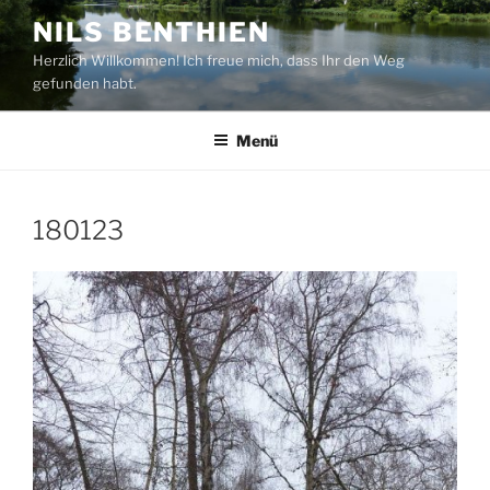
Zum
NILS BENTHIEN
Inhalt
Herzlich Willkommen! Ich freue mich, dass Ihr den Weg
springen
gefunden habt.
Menü
180123