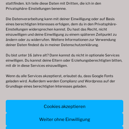
stattfinden. Ich teile diese Daten mit Dritten, die ich in den
Privatsphäre-Einstellungen benenne.
Die Datenverarbeitung kann mit deiner Einwilligung oder auf Basis
eines berechtigten Interesses erfolgen, dem du in den Privatsphäre-
© 2003 – 2025 nilsbenthien.de,
Datenschutzerklärung
Einstellungen widersprechen kannst. Du hast das Recht, nicht
einzuwilligen und deine Einwilligung zu einem späteren Zeitpunkt zu
|
Cookie-Richtlinie EU
|
Impressum
ändern oder zu widerrufen. Weitere Informationen zur Verwendung
deiner Daten findest du in meiner
Datenschutzerklärung
.
Du bist unter 16 Jahre alt? Dann kannst du nicht in optionale Services
einwilligen. Du kannst deine Eltern oder Erziehungsberechtigten bitten,
mit dir in diese Services einzuwilligen.
Wenn du alle Services akzeptierst, erlaubst du, dass Google Fonts
geladen wird. Außerdem werden Complianz und Wordpress auf der
Grundlage eines berechtigten Interesses geladen.
© 2003 – 2026 nilsbenthien.de,
Cookies akzeptieren
Datenschutzerkärung
|
Cookie-Richtlinie
|
Impressum
Weiter ohne Einwilligung