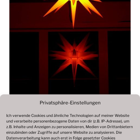
Privatsphäre-Einstellungen
Ich verwende Cookies und ähnliche Technologien auf meiner Website
und verarbeite personenbezogene Daten von dir (z.B. IP-Adresse), um
Beitragsnavigation
z.B. Inhalte und Anzeigen zu personalisieren, Medien von Drittanbietern
Vorheriger
ZURÜCK
einzubinden oder Zugriffe auf unsere Website zu analysieren. Die
Beitrag
Datenverarbeitung kann auch erst in Folge gesetzter Cookies
Fotogalerie 2018