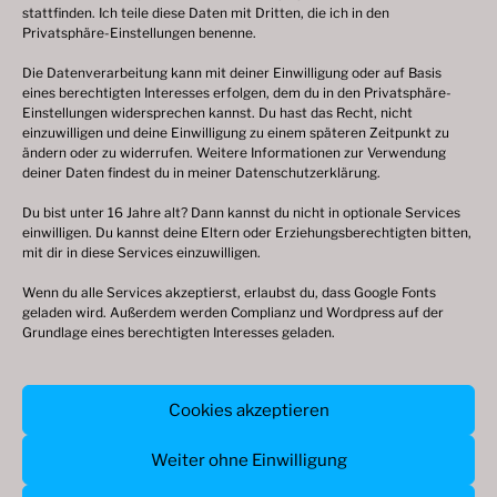
stattfinden. Ich teile diese Daten mit Dritten, die ich in den
Privatsphäre-Einstellungen benenne.
Die Datenverarbeitung kann mit deiner Einwilligung oder auf Basis
eines berechtigten Interesses erfolgen, dem du in den Privatsphäre-
© 2003 – 2025 nilsbenthien.de,
Datenschutzerklärung
Einstellungen widersprechen kannst. Du hast das Recht, nicht
einzuwilligen und deine Einwilligung zu einem späteren Zeitpunkt zu
|
Cookie-Richtlinie EU
|
Impressum
ändern oder zu widerrufen. Weitere Informationen zur Verwendung
deiner Daten findest du in meiner
Datenschutzerklärung
.
Du bist unter 16 Jahre alt? Dann kannst du nicht in optionale Services
einwilligen. Du kannst deine Eltern oder Erziehungsberechtigten bitten,
mit dir in diese Services einzuwilligen.
Wenn du alle Services akzeptierst, erlaubst du, dass Google Fonts
geladen wird. Außerdem werden Complianz und Wordpress auf der
Grundlage eines berechtigten Interesses geladen.
© 2003 – 2026 nilsbenthien.de,
Cookies akzeptieren
Datenschutzerkärung
|
Cookie-Richtlinie
|
Impressum
Weiter ohne Einwilligung