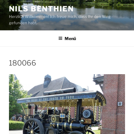
Zum
NILS BENTHIEN
Inhalt
Herzlich Willkommen! Ich freue mich, dass Ihr den Weg
springen
gefunden habt.
Menü
180066