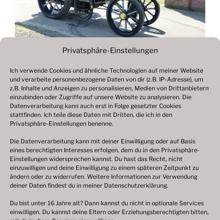
Privatsphäre-Einstellungen
Ich verwende Cookies und ähnliche Technologien auf meiner Website
und verarbeite personenbezogene Daten von dir (z.B. IP-Adresse), um
Beitragsnavigation
z.B. Inhalte und Anzeigen zu personalisieren, Medien von Drittanbietern
Vorheriger
ZURÜCK
einzubinden oder Zugriffe auf unsere Website zu analysieren. Die
Beitrag
Datenverarbeitung kann auch erst in Folge gesetzter Cookies
Fotogalerie 2018
stattfinden. Ich teile diese Daten mit Dritten, die ich in den
Privatsphäre-Einstellungen benenne.
Die Datenverarbeitung kann mit deiner Einwilligung oder auf Basis
eines berechtigten Interesses erfolgen, dem du in den Privatsphäre-
© 2003 – 2025 nilsbenthien.de,
Datenschutzerklärung
Einstellungen widersprechen kannst. Du hast das Recht, nicht
einzuwilligen und deine Einwilligung zu einem späteren Zeitpunkt zu
|
Cookie-Richtlinie EU
|
Impressum
ändern oder zu widerrufen. Weitere Informationen zur Verwendung
deiner Daten findest du in meiner
Datenschutzerklärung
.
Du bist unter 16 Jahre alt? Dann kannst du nicht in optionale Services
einwilligen. Du kannst deine Eltern oder Erziehungsberechtigten bitten,