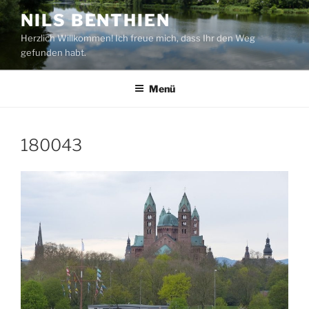
Zum
NILS BENTHIEN
Inhalt
Herzlich Willkommen! Ich freue mich, dass Ihr den Weg
springen
gefunden habt.
Menü
180043