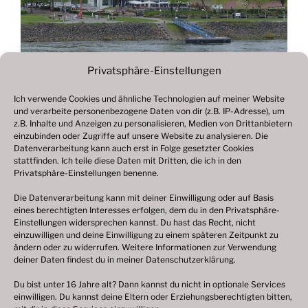
Privatsphäre-Einstellungen
Ich verwende Cookies und ähnliche Technologien auf meiner Website
und verarbeite personenbezogene Daten von dir (z.B. IP-Adresse), um
Beitragsnavigation
z.B. Inhalte und Anzeigen zu personalisieren, Medien von Drittanbietern
Vorheriger
ZURÜCK
einzubinden oder Zugriffe auf unsere Website zu analysieren. Die
Beitrag
Datenverarbeitung kann auch erst in Folge gesetzter Cookies
Fotogalerie 2018
stattfinden. Ich teile diese Daten mit Dritten, die ich in den
Privatsphäre-Einstellungen benenne.
Die Datenverarbeitung kann mit deiner Einwilligung oder auf Basis
eines berechtigten Interesses erfolgen, dem du in den Privatsphäre-
© 2003 – 2025 nilsbenthien.de,
Datenschutzerklärung
Einstellungen widersprechen kannst. Du hast das Recht, nicht
einzuwilligen und deine Einwilligung zu einem späteren Zeitpunkt zu
|
Cookie-Richtlinie EU
|
Impressum
ändern oder zu widerrufen. Weitere Informationen zur Verwendung
deiner Daten findest du in meiner
Datenschutzerklärung
.
Du bist unter 16 Jahre alt? Dann kannst du nicht in optionale Services
einwilligen. Du kannst deine Eltern oder Erziehungsberechtigten bitten,