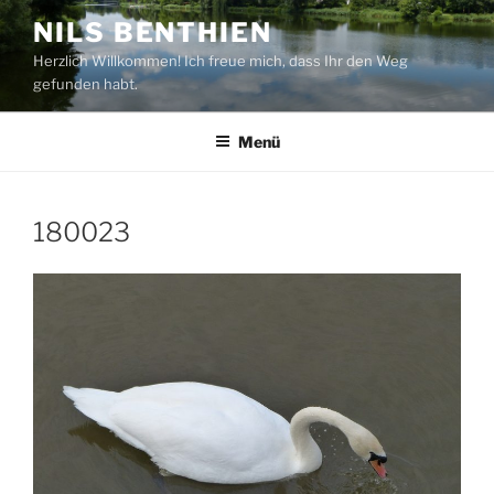
Zum
NILS BENTHIEN
Inhalt
Herzlich Willkommen! Ich freue mich, dass Ihr den Weg
springen
gefunden habt.
Menü
180023