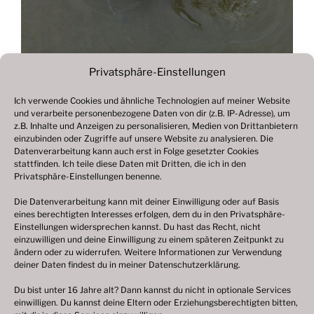
Privatsphäre-Einstellungen
Ich verwende Cookies und ähnliche Technologien auf meiner Website
und verarbeite personenbezogene Daten von dir (z.B. IP-Adresse), um
Beitragsnavigation
z.B. Inhalte und Anzeigen zu personalisieren, Medien von Drittanbietern
Vorheriger
ZURÜCK
einzubinden oder Zugriffe auf unsere Website zu analysieren. Die
Beitrag
Datenverarbeitung kann auch erst in Folge gesetzter Cookies
Fotogalerie 2018
stattfinden. Ich teile diese Daten mit Dritten, die ich in den
Privatsphäre-Einstellungen benenne.
Die Datenverarbeitung kann mit deiner Einwilligung oder auf Basis
eines berechtigten Interesses erfolgen, dem du in den Privatsphäre-
© 2003 – 2025 nilsbenthien.de,
Datenschutzerklärung
Einstellungen widersprechen kannst. Du hast das Recht, nicht
einzuwilligen und deine Einwilligung zu einem späteren Zeitpunkt zu
|
Cookie-Richtlinie EU
|
Impressum
ändern oder zu widerrufen. Weitere Informationen zur Verwendung
deiner Daten findest du in meiner
Datenschutzerklärung
.
Du bist unter 16 Jahre alt? Dann kannst du nicht in optionale Services
einwilligen. Du kannst deine Eltern oder Erziehungsberechtigten bitten,