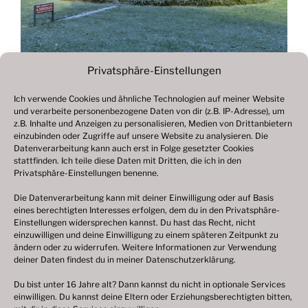
Privatsphäre-Einstellungen
Ich verwende Cookies und ähnliche Technologien auf meiner Website
und verarbeite personenbezogene Daten von dir (z.B. IP-Adresse), um
Beitragsnavigation
z.B. Inhalte und Anzeigen zu personalisieren, Medien von Drittanbietern
Vorheriger
ZURÜCK
einzubinden oder Zugriffe auf unsere Website zu analysieren. Die
Beitrag
Datenverarbeitung kann auch erst in Folge gesetzter Cookies
Fotogalerie 2018
stattfinden. Ich teile diese Daten mit Dritten, die ich in den
Privatsphäre-Einstellungen benenne.
Die Datenverarbeitung kann mit deiner Einwilligung oder auf Basis
eines berechtigten Interesses erfolgen, dem du in den Privatsphäre-
© 2003 – 2025 nilsbenthien.de,
Datenschutzerklärung
Einstellungen widersprechen kannst. Du hast das Recht, nicht
einzuwilligen und deine Einwilligung zu einem späteren Zeitpunkt zu
|
Cookie-Richtlinie EU
|
Impressum
ändern oder zu widerrufen. Weitere Informationen zur Verwendung
deiner Daten findest du in meiner
Datenschutzerklärung
.
Du bist unter 16 Jahre alt? Dann kannst du nicht in optionale Services
einwilligen. Du kannst deine Eltern oder Erziehungsberechtigten bitten,