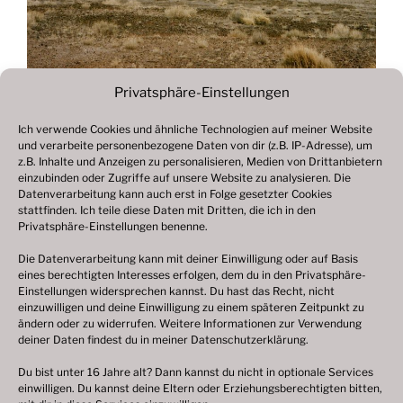
Privatsphäre-Einstellungen
Ich verwende Cookies und ähnliche Technologien auf meiner Website
und verarbeite personenbezogene Daten von dir (z.B. IP-Adresse), um
Beitragsnavigation
z.B. Inhalte und Anzeigen zu personalisieren, Medien von Drittanbietern
Vorheriger
ZURÜCK
einzubinden oder Zugriffe auf unsere Website zu analysieren. Die
Beitrag
Datenverarbeitung kann auch erst in Folge gesetzter Cookies
Fotogalerie 1999
stattfinden. Ich teile diese Daten mit Dritten, die ich in den
Privatsphäre-Einstellungen benenne.
Die Datenverarbeitung kann mit deiner Einwilligung oder auf Basis
eines berechtigten Interesses erfolgen, dem du in den Privatsphäre-
© 2003 – 2025 nilsbenthien.de,
Datenschutzerklärung
Einstellungen widersprechen kannst. Du hast das Recht, nicht
einzuwilligen und deine Einwilligung zu einem späteren Zeitpunkt zu
|
Cookie-Richtlinie EU
|
Impressum
ändern oder zu widerrufen. Weitere Informationen zur Verwendung
deiner Daten findest du in meiner
Datenschutzerklärung
.
Du bist unter 16 Jahre alt? Dann kannst du nicht in optionale Services
einwilligen. Du kannst deine Eltern oder Erziehungsberechtigten bitten,