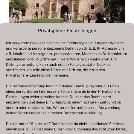
Privatsphäre-Einstellungen
Ich verwende Cookies und ähnliche Technologien auf meiner Website
und verarbeite personenbezogene Daten von dir (z.B. IP-Adresse), um
Beitragsnavigation
z.B. Inhalte und Anzeigen zu personalisieren, Medien von Drittanbietern
Vorheriger
ZURÜCK
einzubinden oder Zugriffe auf unsere Website zu analysieren. Die
Beitrag
Datenverarbeitung kann auch erst in Folge gesetzter Cookies
Fotogalerie 1999
stattfinden. Ich teile diese Daten mit Dritten, die ich in den
Privatsphäre-Einstellungen benenne.
Die Datenverarbeitung kann mit deiner Einwilligung oder auf Basis
eines berechtigten Interesses erfolgen, dem du in den Privatsphäre-
© 2003 – 2025 nilsbenthien.de,
Datenschutzerklärung
Einstellungen widersprechen kannst. Du hast das Recht, nicht
einzuwilligen und deine Einwilligung zu einem späteren Zeitpunkt zu
|
Cookie-Richtlinie EU
|
Impressum
ändern oder zu widerrufen. Weitere Informationen zur Verwendung
deiner Daten findest du in meiner
Datenschutzerklärung
.
Du bist unter 16 Jahre alt? Dann kannst du nicht in optionale Services
einwilligen. Du kannst deine Eltern oder Erziehungsberechtigten bitten,