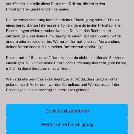
Fotogalerie 1998
stattfinden. Ich teile diese Daten mit Dritten, die ich in den
Privatsphäre-Einstellungen benenne.
Die Datenverarbeitung kann mit deiner Einwilligung oder auf Basis
eines berechtigten Interesses erfolgen, dem du in den Privatsphäre-
© 2003 – 2025 nilsbenthien.de,
Datenschutzerklärung
Einstellungen widersprechen kannst. Du hast das Recht, nicht
einzuwilligen und deine Einwilligung zu einem späteren Zeitpunkt zu
|
Cookie-Richtlinie EU
|
Impressum
ändern oder zu widerrufen. Weitere Informationen zur Verwendung
deiner Daten findest du in meiner
Datenschutzerklärung
.
Du bist unter 16 Jahre alt? Dann kannst du nicht in optionale Services
einwilligen. Du kannst deine Eltern oder Erziehungsberechtigten bitten,
mit dir in diese Services einzuwilligen.
Wenn du alle Services akzeptierst, erlaubst du, dass Google Fonts
geladen wird. Außerdem werden Complianz und Wordpress auf der
Grundlage eines berechtigten Interesses geladen.
© 2003 – 2026 nilsbenthien.de,
Cookies akzeptieren
Datenschutzerkärung
|
Cookie-Richtlinie
|
Impressum
Weiter ohne Einwilligung