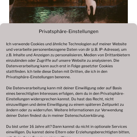
Privatsphäre-Einstellungen
Ich verwende Cookies und ähnliche Technologien auf meiner Website
und verarbeite personenbezogene Daten von dir (z.B. IP-Adresse), um
Beitragsnavigation
z.B. Inhalte und Anzeigen zu personalisieren, Medien von Drittanbietern
Vorheriger
ZURÜCK
einzubinden oder Zugriffe auf unsere Website zu analysieren. Die
Beitrag
Datenverarbeitung kann auch erst in Folge gesetzter Cookies
Fotogalerie 1998
stattfinden. Ich teile diese Daten mit Dritten, die ich in den
Privatsphäre-Einstellungen benenne.
Die Datenverarbeitung kann mit deiner Einwilligung oder auf Basis
eines berechtigten Interesses erfolgen, dem du in den Privatsphäre-
© 2003 – 2025 nilsbenthien.de,
Datenschutzerklärung
Einstellungen widersprechen kannst. Du hast das Recht, nicht
einzuwilligen und deine Einwilligung zu einem späteren Zeitpunkt zu
|
Cookie-Richtlinie EU
|
Impressum
ändern oder zu widerrufen. Weitere Informationen zur Verwendung
deiner Daten findest du in meiner
Datenschutzerklärung
.
Du bist unter 16 Jahre alt? Dann kannst du nicht in optionale Services
einwilligen. Du kannst deine Eltern oder Erziehungsberechtigten bitten,